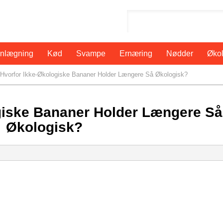
anlægning
Kød
Svampe
Ernæring
Nødder
Økol
Hvorfor Ikke-Økologiske Bananer Holder Længere Så Økologisk?
giske Bananer Holder Længere Så
Økologisk?