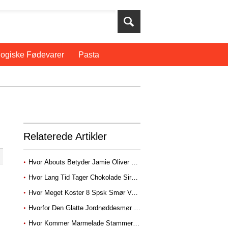
ogiske Fødevarer
Pasta
Relaterede Artikler
Hvor Abouts Betyder Jamie Oliver Bor I Essex?
Hvor Lang Tid Tager Chokolade Sirup Forblive Godt I Køleskabet?
Hvor Meget Koster 8 Spsk Smør Vejer?
Hvorfor Den Glatte Jordnøddesmør Gå All Løbende I Krukken
Hvor Kommer Marmelade Stammer Fra?