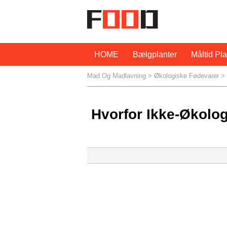
HOME
Bælgplanter
Måltid Pl
Mad Og Madlavning
>
Økologiske Fødevarer
> 
Hvorfor Ikke-Økolo