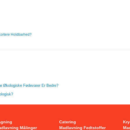
?
Kortere Holdbarhed?
kke Økologiske Fødevarer Er Bedre?
ologisk?
agning
Catering
Kry
dlavning Målinger
Madlavning Fedtstoffer
Ma