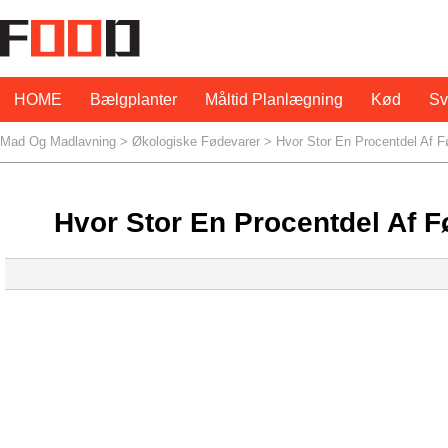
HOME
Bælgplanter
Måltid Planlægning
Kød
S
Mad Og Madlavning
>
Økologiske Fødevarer
> Hvor Stor En Procentdel Af F
Hvor Stor En Procentdel Af F