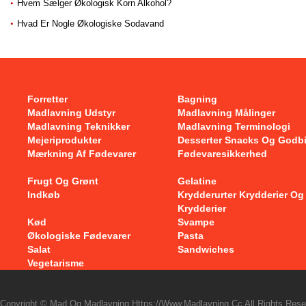
Hvem Sælger Økologisk Korn Alkohol?
Hvad Er Nogle Økologiske Sodavand
Forretter
Bagning
Madlavning Udstyr
Madlavning Målinger
Madlavning Teknikker
Madlavning Terminologi
Mejeriprodukter
Desserter Snacks Og Godb
Mærkning Af Fødevarer
Fødevaresikkerhed
Frugt Og Grønt
Gelatine
Indkøb
Krydderurter Krydderier Og
Krydderier
Kød
Svampe
Økologiske Fødevarer
Pasta
Salat
Sandwiches
Vegetarisme
Copyright © Mad Og Madlavning Https://www.madlavning.cc All Rights Rese