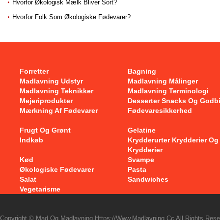
Hvorfor Økologisk Mælk Bliver Sort?
Hvorfor Folk Som Økologiske Fødevarer?
Forretter
Bagning
Madlavning Udstyr
Madlavning Målinger
Madlavning Teknikker
Madlavning Terminologi
Mejeriprodukter
Desserter Snacks Og Godb
Mærkning Af Fødevarer
Fødevaresikkerhed
Frugt Og Grønt
Gelatine
Indkøb
Krydderurter Krydderier Og
Krydderier
Kød
Svampe
Økologiske Fødevarer
Pasta
Salat
Sandwiches
Vegetarisme
Copyright © Mad Og Madlavning Https://www.madlavning.cc All Rights Rese