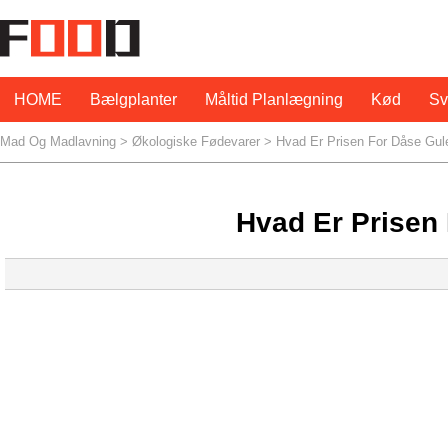
HOME
Bælgplanter
Måltid Planlægning
Kød
S
Mad Og Madlavning
>
Økologiske Fødevarer
> Hvad Er Prisen For Dåse Gul
Hvad Er Prisen