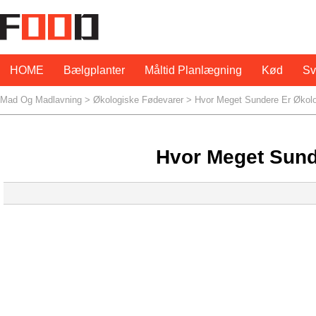
HOME
Bælgplanter
Måltid Planlægning
Kød
S
Mad Og Madlavning
>
Økologiske Fødevarer
> Hvor Meget Sundere Er Økol
Hvor Meget Sund