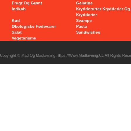
Frugt Og Grønt
Gelatine
Indkøb
Krydderurter Krydderier Og
Krydderier
Kød
Svampe
Økologiske Fødevarer
Pasta
Salat
Sandwiches
Vegetarisme
Copyright © Mad Og Madlavning Https://www.madlavning.cc All Rights Rese