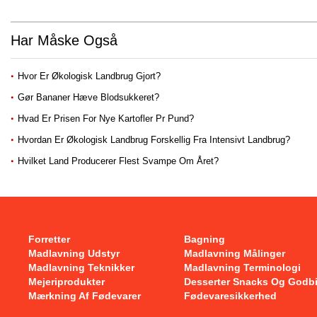
Har Måske Også
Hvor Er Økologisk Landbrug Gjort?
Gør Bananer Hæve Blodsukkeret?
Hvad Er Prisen For Nye Kartofler Pr Pund?
Hvordan Er Økologisk Landbrug Forskellig Fra Intensivt Landbrug?
Hvilket Land Producerer Flest Svampe Om Året?
Forretter
Bagning
Madlavning Udstyr
Madlavning Målinger
Madlavning Teknikker
Madlavning Terminologi
Mejeriprodukter
Desserter Snacks Og Godb
Mærkning Af Fødevarer
Fødevaresikkerhed