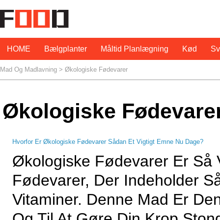
HOME
Bælgplanter
Måltid Planlægning
Kød
S
Mad Og Madlavning
>
Økologiske Fødevarer
Økologiske Fødevare
Hvorfor Er Økologiske Fødevarer Sådan Et Vigtigt Emne Nu Dage?
Økologiske Fødevarer Er Så V
Fødevarer, Der Indeholder S
Vitaminer. Denne Mad Er De
Og Til At Gøre Din Krop Ston