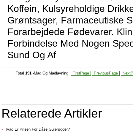
Koffein, Kulsyreholdige Drikk
Grøntsager, Farmaceutiske S
Forarbejdede Fødevarer. Klin
Forbindelse Med Nogen Spec
Sund Og Af
Total
191
-Mad Og Madlavning
FirstPage
PreviousPage
Next
Relaterede Artikler
Hvad Er Prisen For Dåse Gulerødder?