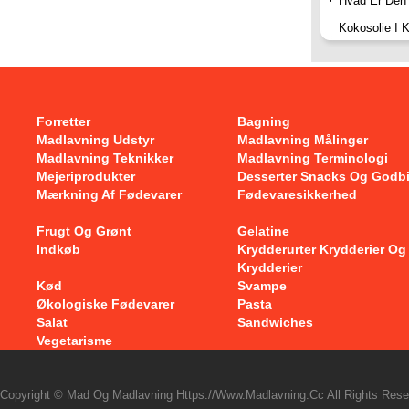
Hvad Er Den
Kokosolie I 
Forretter
Bagning
Madlavning Udstyr
Madlavning Målinger
Madlavning Teknikker
Madlavning Terminologi
Mejeriprodukter
Desserter Snacks Og Godb
Mærkning Af Fødevarer
Fødevaresikkerhed
Frugt Og Grønt
Gelatine
Indkøb
Krydderurter Krydderier Og
Krydderier
Kød
Svampe
Økologiske Fødevarer
Pasta
Salat
Sandwiches
Vegetarisme
Copyright © Mad Og Madlavning Https://www.madlavning.cc All Rights Rese