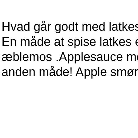
Hvad går godt med latke
En måde at spise latkes 
æblemos .Applesauce me
anden måde! Apple smør