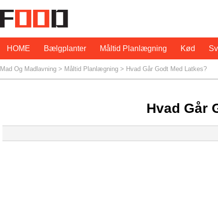
HOME
Bælgplanter
Måltid Planlægning
Kød
S
Mad Og Madlavning
>
Måltid Planlægning
> Hvad Går Godt Med Latkes?
Hvad Går 