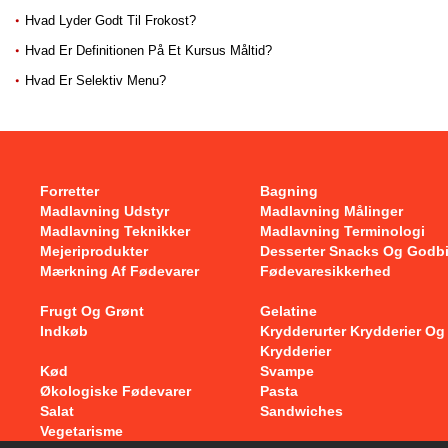
Hvad Lyder Godt Til Frokost?
Hvad Er Definitionen På Et Kursus Måltid?
Hvad Er Selektiv Menu?
Forretter
Bagning
Madlavning Udstyr
Madlavning Målinger
Madlavning Teknikker
Madlavning Terminologi
Mejeriprodukter
Desserter Snacks Og Godb
Mærkning Af Fødevarer
Fødevaresikkerhed
Frugt Og Grønt
Gelatine
Indkøb
Krydderurter Krydderier Og
Krydderier
Kød
Svampe
Økologiske Fødevarer
Pasta
Salat
Sandwiches
Vegetarisme