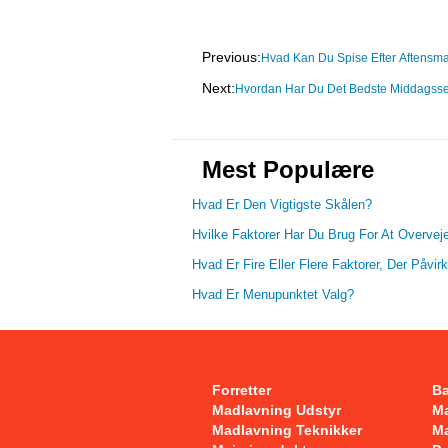
Previous:
Hvad Kan Du Spise Efter Aftens
Next:
Hvordan Har Du Det Bedste Middagss
Mest Populære
Hvad Er Den Vigtigste Skålen?
Hvilke Faktorer Har Du Brug For At Overvej
Hvad Er Fire Eller Flere Faktorer, Der Påvi
Hvad Er Menupunktet Valg?
Forretter
B
Madlavning Udstyr
Ma
Madlavning Teknikker
Ma