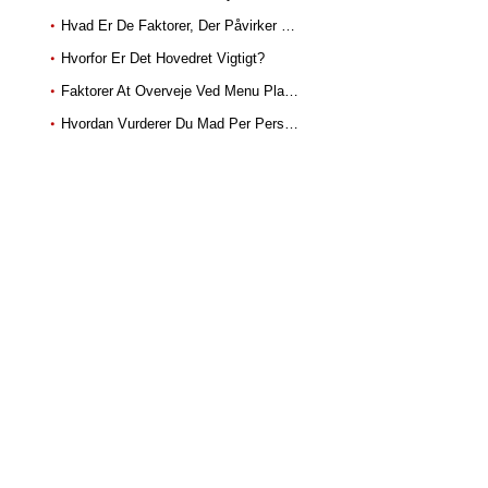
Hvad Er De Faktorer, Der Påvirker Madplaner
Hvorfor Er Det Hovedret Vigtigt?
Faktorer At Overveje Ved Menu Planlægning For Ernæring?
Hvordan Vurderer Du Mad Per Person På Banket?