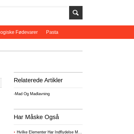
ogiske Fødevarer
Pasta
Relaterede Artikler
-Mad Og Madlavning
Har Måske Også
Hvilke Elementer Har Indflydelse Menu Design?