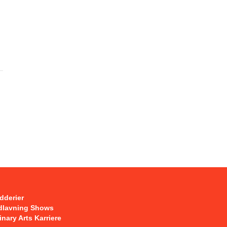
dderier
dlavning Shows
inary Arts Karriere