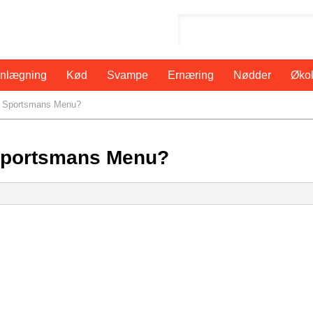
anlægning
Kød
Svampe
Ernæring
Nødder
Økol
 Sportsmans Menu?
Sportsmans Menu?