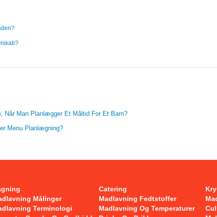
maden?
elskab?
e, Når Man Planlægger Et Måltid For Et Barn?
rker Menu Planlægning?
agning
Catering
Kry
dlavning Målinger
Madlavning Fedtstoffer
Ma
dlavning Terminologi
Madlavning Og Temperaturer
Cul