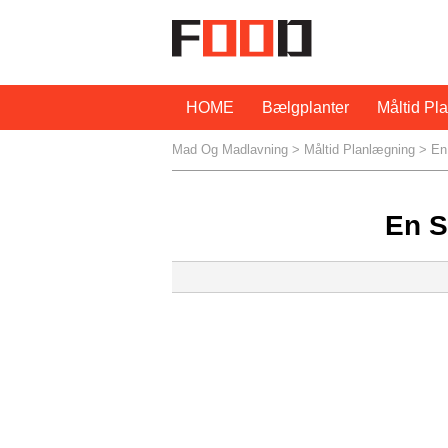
HOME
Bælgplanter
Måltid Pl
Mad Og Madlavning
>
Måltid Planlægning
> En
En 