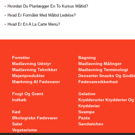
Hvordan Du Planlægger En To Kursus Måltid?
Hvad Er Formålet Med Måltid Ledelse?
Hvad Er En A La Carte Menu?
Forretter
Bagning
Madlavning Udstyr
Madlavning Målinger
Madlavning Teknikker
Madlavning Terminologi
Mejeriprodukter
Desserter Snacks Og Godb
Mærkning Af Fødevarer
Fødevaresikkerhed
Frugt Og Grønt
Gelatine
Indkøb
Krydderurter Krydderier Og
Krydderier
Kød
Svampe
Økologiske Fødevarer
Pasta
Salat
Sandwiches
Vegetarisme