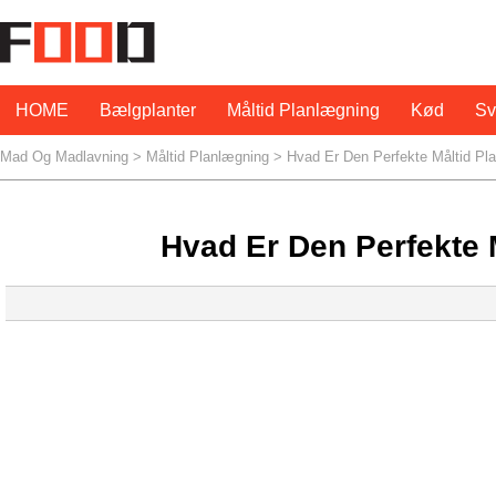
HOME
Bælgplanter
Måltid Planlægning
Kød
S
Mad Og Madlavning
>
Måltid Planlægning
> Hvad Er Den Perfekte Måltid Pl
Hvad Er Den Perfekte 