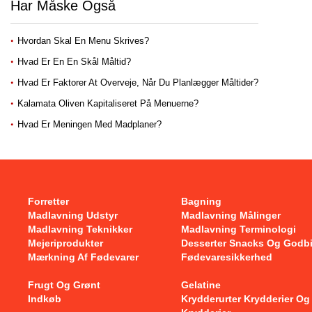
Har Måske Også
Hvordan Skal En Menu Skrives?
Hvad Er En En Skål Måltid?
Hvad Er Faktorer At Overveje, Når Du Planlægger Måltider?
Kalamata Oliven Kapitaliseret På Menuerne?
Hvad Er Meningen Med Madplaner?
Forretter
Bagning
Madlavning Udstyr
Madlavning Målinger
Madlavning Teknikker
Madlavning Terminologi
Mejeriprodukter
Desserter Snacks Og Godb
Mærkning Af Fødevarer
Fødevaresikkerhed
Frugt Og Grønt
Gelatine
Indkøb
Krydderurter Krydderier Og