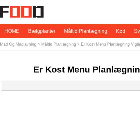
HOME
Bælgplanter
Måltid Planlægning
Kød
S
Mad Og Madlavning
>
Måltid Planlægning
> Er Kost Menu Planlægning Vigtig
Er Kost Menu Planlægning