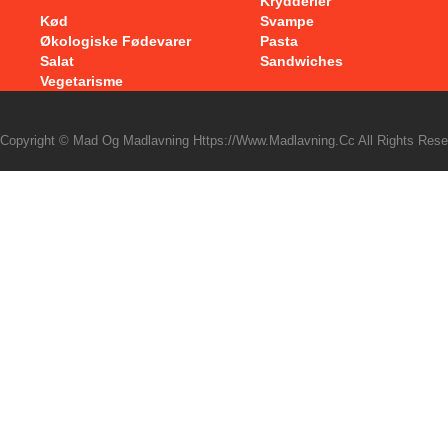
Krydderier
Kød
Svampe
Økologiske Fødevarer
Pasta
Salat
Sandwiches
Vegetarisme
Copyright © Mad Og Madlavning Https://www.madlavning.cc All Rights Rese