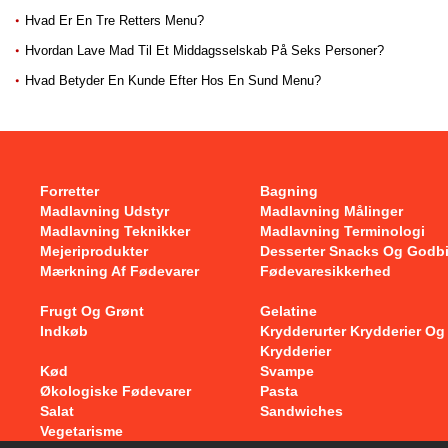
Hvad Er En Tre Retters Menu?
Hvordan Lave Mad Til Et Middagsselskab På Seks Personer?
Hvad Betyder En Kunde Efter Hos En Sund Menu?
Forretter
Bagning
Madlavning Udstyr
Madlavning Målinger
Madlavning Teknikker
Madlavning Terminologi
Mejeriprodukter
Desserter Snacks Og Godb
Mærkning Af Fødevarer
Fødevaresikkerhed
Frugt Og Grønt
Gelatine
Indkøb
Krydderurter Krydderier Og
Krydderier
Kød
Svampe
Økologiske Fødevarer
Pasta
Salat
Sandwiches
Vegetarisme