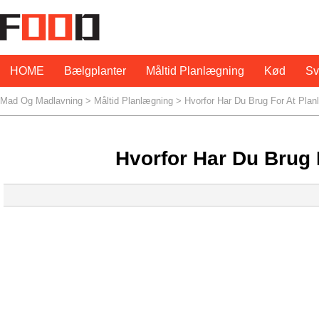
HOME
Bælgplanter
Måltid Planlægning
Kød
S
Mad Og Madlavning
>
Måltid Planlægning
> Hvorfor Har Du Brug For At Plan
Hvorfor Har Du Brug 