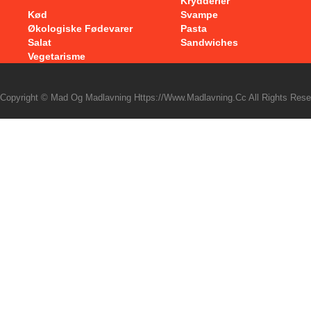
Krydderier
Kød
Svampe
Økologiske Fødevarer
Pasta
Salat
Sandwiches
Vegetarisme
Copyright © Mad Og Madlavning Https://www.madlavning.cc All Rights Rese