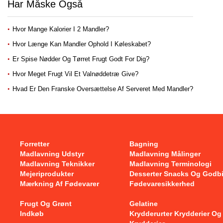
Har Måske Også
Hvor Mange Kalorier I 2 Mandler?
Hvor Længe Kan Mandler Ophold I Køleskabet?
Er Spise Nødder Og Tørret Frugt Godt For Dig?
Hvor Meget Frugt Vil Et Valnøddetræ Give?
Hvad Er Den Franske Oversættelse Af Serveret Med Mandler?
Forretter
Bagning
Madlavning Udstyr
Madlavning Målinger
Madlavning Teknikker
Madlavning Terminologi
Mejeriprodukter
Desserter Snacks Og Godb
Mærkning Af Fødevarer
Fødevaresikkerhed
Frugt Og Grønt
Gelatine
Indkøb
Krydderurter Krydderier Og