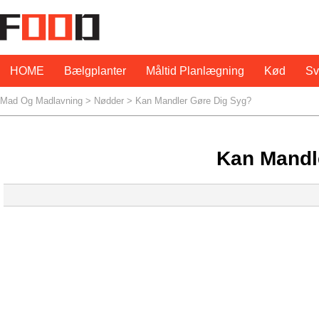
HOME
Bælgplanter
Måltid Planlægning
Kød
S
Mad Og Madlavning
>
Nødder
> Kan Mandler Gøre Dig Syg?
Kan Mandl