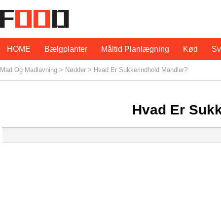
HOME
Bælgplanter
Måltid Planlægning
Kød
S
Mad Og Madlavning
>
Nødder
> Hvad Er Sukkerindhold Mandler?
Hvad Er Sukk