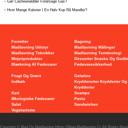
Gør Cashewnødder Forårsage Gas?
Hvor Mange Kalorier I En Halv Kop Rå Mandler?
Forretter
Bagning
Madlavning Udstyr
Madlavning Målinger
Madlavning Teknikker
Madlavning Terminologi
Mejeriprodukter
Desserter Snacks Og Godb
Mærkning Af Fødevarer
Fødevaresikkerhed
Frugt Og Grønt
Gelatine
Indkøb
Krydderurter Krydderier Og
Krydderier
Kød
Svampe
Økologiske Fødevarer
Pasta
Salat
Sandwiches
Vegetarisme
Copyright © Mad Og Madlavning Https://www.madlavning.cc All Rights Rese