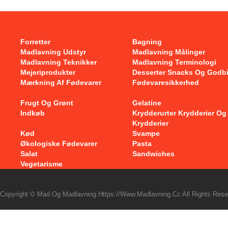
Forretter
Bagning
Madlavning Udstyr
Madlavning Målinger
Madlavning Teknikker
Madlavning Terminologi
Mejeriprodukter
Desserter Snacks Og Godb
Mærkning Af Fødevarer
Fødevaresikkerhed
Frugt Og Grønt
Gelatine
Indkøb
Krydderurter Krydderier Og
Krydderier
Kød
Svampe
Økologiske Fødevarer
Pasta
Salat
Sandwiches
Vegetarisme
Copyright © Mad Og Madlavning Https://www.madlavning.cc All Rights Rese