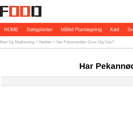
HOME
Bælgplanter
Måltid Planlægning
Kød
S
Mad Og Madlavning
>
Nødder
> Har Pekannødder Giver Dig Gas?
Har Pekannød