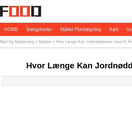
HOME
Bælgplanter
Måltid Planlægning
Kød
S
Mad Og Madlavning
>
Nødder
> Hvor Længe Kan Jordnøddesmør Vare Et År
Hvor Længe Kan Jordnødd