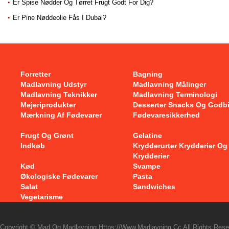
Er Spise Nødder Og Tørret Frugt Godt For Dig?
Er Pine Nøddeolie Fås I Dubai?
Forretter
Bagning
Madlavning Udstyr
Madlavning Målinger
Madlavning Teknikker
Madlavning Terminologi
Mejeriprodukter
Desserter Snacks Og Godb
Mærkning Af Fødevarer
Fødevaresikkerhed
Frugt Og Grønt
Gelatine
Indkøb
Krydderurter Krydderier Og
Krydderier
Kød
Svampe
Økologiske Fødevarer
Pasta
Salat
Sandwiches
Vegetarisme
Copyright © Mad Og Madlavning Https://www.madlavning.cc All Rights Rese