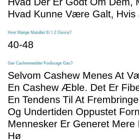
Hvad Der Er Godt Om Dem, M
Hvad Kunne Være Galt, Hvis
Hvor Mange Mandler Er I 2 Ounce?
40-48
Gør Cashewnødder Forårsage Gas?
Selvom Cashew Menes At Være
En Cashew Æble. Det Er Fib
En Tendens Til At Frembringe
Og Undertiden Oppustet For
Mennesker Er Generet Mere 
Hø