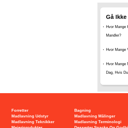
Gå Ikke
Hvor Mange Ka
Mandler?
Hvor Mange 
Hvor Mange 
Dag, Hvis Du
Forretter
Bagning
Madlavning Udstyr
Madlavning Målinger
Madlavning Teknikker
Madlavning Terminologi
Mejeriprodukter
Desserter Snacks Og Godb