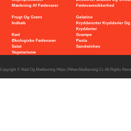
Mærkning Af Fødevarer
Fødevaresikkerhed
Frugt Og Grønt
Gelatine
Indkøb
Krydderurter Krydderier Og
Krydderier
Kød
Svampe
Økologiske Fødevarer
Pasta
Salat
Sandwiches
Vegetarisme
Copyright © Mad Og Madlavning Https://www.madlavning.cc All Rights Rese