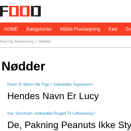
HOME
Bælgplanter
Måltid Planlægning
Kød
S
Mad Og Madlavning
>
Nødder
Nødder
Hvem Er Mørkt Hår Pige I Jordnødder Tegneserie?
Hendes Navn Er Lucy
Kan Styrofoam Jordnødder Bruges Til Loftisolering?
De, Pakning Peanuts Ikke St