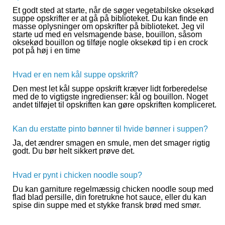
Et godt sted at starte, når de søger vegetabilske oksekød
suppe opskrifter er at gå på biblioteket. Du kan finde en
masse oplysninger om opskrifter på biblioteket. Jeg vil
starte ud med en velsmagende base, bouillon, såsom
oksekød bouillon og tilføje nogle oksekød tip i en crock
pot på høj i en time
Hvad er en nem kål suppe opskrift?
Den mest let kål suppe opskrift kræver lidt forberedelse
med de to vigtigste ingredienser: kål og bouillon. Noget
andet tilføjet til opskriften kan gøre opskriften kompliceret.
Kan du erstatte pinto bønner til hvide bønner i suppen?
Ja, det ændrer smagen en smule, men det smager rigtig
godt. Du bør helt sikkert prøve det.
Hvad er pynt i chicken noodle soup?
Du kan garniture regelmæssig chicken noodle soup med
flad blad persille, din foretrukne hot sauce, eller du kan
spise din suppe med et stykke fransk brød med smør.