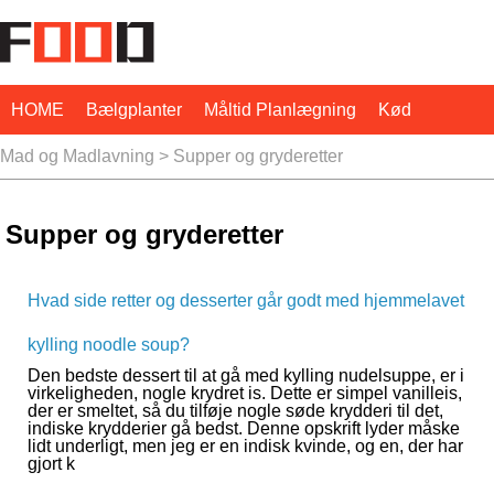
HOME
Bælgplanter
Måltid Planlægning
Kød
Mad og Madlavning
>
Supper og gryderetter
Svampe
Ernæring
Nødder
Økologiske Fødevarer
Pasta
Supper og gryderetter
Hvad side retter og desserter går godt med hjemmelavet
kylling noodle soup?
Den bedste dessert til at gå med kylling nudelsuppe, er i
virkeligheden, nogle krydret is. Dette er simpel vanilleis,
der er smeltet, så du tilføje nogle søde krydderi til det,
indiske krydderier gå bedst. Denne opskrift lyder måske
lidt underligt, men jeg er en indisk kvinde, og en, der har
gjort k