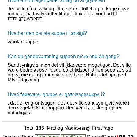
Hvordan du tager peber smag ud af gryderet?
Jeg ville gå af wiki og tilføje en kartoffel og re-koge i tyve
minutter på lav lys eller tilføje almindelig yoghurt til
færdigt gryderet.
Hvad er den bedste suppe til ansigt?
wantan suppe
Kan du genopvarmning suppen mere end én gang?
Sandsynligvis, men det vil ikke være meget god. Det ville
være bedre at øse lidt ud på et tidspunkt i en separat skål
og varme det op, men ikke det hele. Håber det hjælper!
MB rådgivning
Hvad fødevarer gruppe er grøntsagssuppe i?
, da der er grøntsager i det, det ville sandsynligvis være i
den vegetabilske gruppen. den vegetabilske gruppen
naturligvis
Total
185
-Mad og Madlavning FirstPage