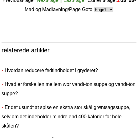
PreviousPage
NextPage
LastPage
CurrentPage:
1
/10
20
-
Mad og Madlavning/Page Goto:
relaterede artikler
Hvordan reducere fedtindholdet i gryderet?
Hvad er forskellen mellem wor vandt-ton suppe og vandt-ton
suppe?
Er det usundt at spise en ekstra stor skål grøntsagssuppe,
selv om det indeholder mindre end 400 kalorier for hele
skålen?